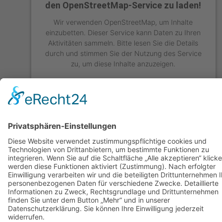
den OpenStreetMap-Service zu laden!
Wir verwenden OpenStreetMap, um Inhalte
einzubetten. Dieser Service kann Daten zu Ihren
Aktivitäten sammeln. Bitte lesen Sie die Details
durch und stimmen Sie der Nutzung des Service
zu, um diese Inhalte anzuzeigen.
MEHR INFORMATIONEN
AKZEPTIEREN
powered by
Usercentrics Consent Management
Platform
&
eRecht24
Größere Karte anzeigen